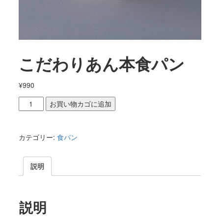
こだわりあん本食パン
¥
990
こ
お買い物カゴに追加
だ
わ
り
カテゴリー:
食パン
あ
ん
説明
本
食
パ
説明
ン
個