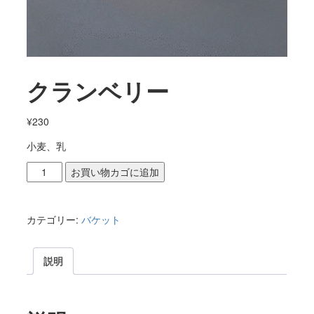
クランベリー
¥
230
小麦、乳
ク
お買い物カゴに追加
ラ
ン
ベ
カテゴリー:
バケット
リ
ー
説明
個