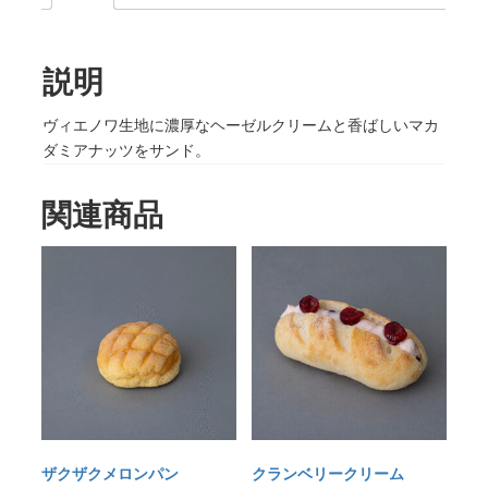
ク
リ
説明
ー
ム
ロ
ヴィエノワ生地に濃厚なヘーゼルクリームと香ばしいマカ
ー
ダミアナッツをサンド。
ス
ト
関連商品
マ
カ
ダ
ミ
ア
個
ザクザクメロンパン
クランベリークリーム